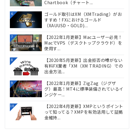
Chartbook（チャート...
ゴールド取引はXM（XMTrading）がお
6
すすめ！FXにおけるゴールド
（XAUUSD・GOLD)...
【2022年1月更新】Macユーザー必見！
7
MacでVPS（デスクトップクラウド）を
使用す...
【2020年5月更新】出金拒否の噂がない
8
有料FX業者「XM（XM TRADING）での
出金方法...
【2022年1月更新】ZigZag（ジグザ
9
グ）最高！MT4に標準装備されているイ
ンジケー...
【2022年4月更新】XMPというポイント
10
って知ってる？XMPを有効活用して証拠
金維持...