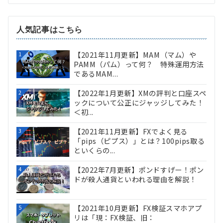
人気記事はこちら
【2021年11月更新】MAM（マム）や
1
PAMM（パム）って何？ 特殊運用方法
であるMAM...
【2022年1月更新】XMの評判と口座スペ
2
ックについて公正にジャッジしてみた！
＜初...
【2021年11月更新】FXでよく見る
3
「pips（ピプス）」とは？100pips取る
といくらの...
【2022年7月更新】ポンドすげー！ポン
4
ドが殺人通貨といわれる理由を解説！
【2021年10月更新】FX検証スマホアプ
5
リは「現：FX検証、旧：