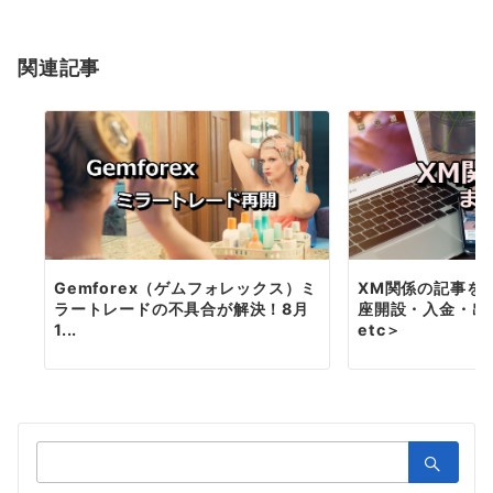
シ
ョ
関連記事
ン
Gemforex（ゲムフォレックス）ミ
XM関係の記事を
ラートレードの不具合が解決！8月
座開設・入金・出
1...
etc＞
検
索：