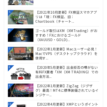
【2021年10月更新】FX検証スマホアプ
5
リは「現：FX検証、旧：
Chartbook（チャート...
ゴールド取引はXM（XMTrading）がお
6
すすめ！FXにおけるゴールド
（XAUUSD・GOLD)...
【2022年1月更新】Macユーザー必見！
7
MacでVPS（デスクトップクラウド）を
使用す...
【2020年5月更新】出金拒否の噂がない
8
有料FX業者「XM（XM TRADING）での
出金方法...
【2022年1月更新】ZigZag（ジグザ
9
グ）最高！MT4に標準装備されているイ
ンジケー...
【2022年4月更新】XMPというポイント
10