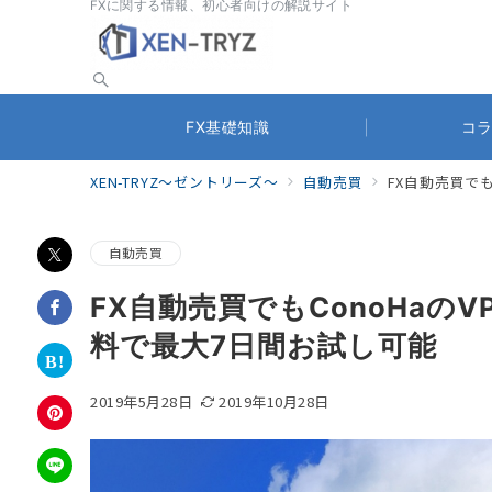
FXに関する情報、初心者向けの解説サイト
FX基礎知識
コ
XEN-TRYZ～ゼントリーズ～
自動売買
FX自動売買で
自動売買
FX自動売買でもConoHaの
料で最大7日間お試し可能
2019年5月28日
2019年10月28日