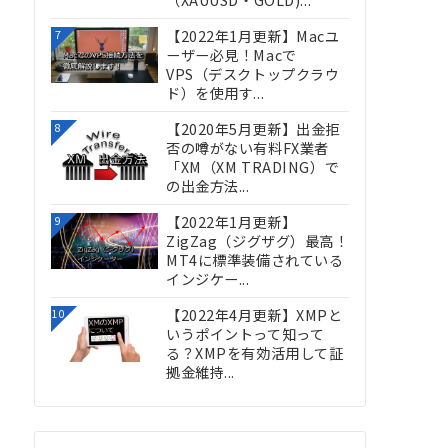
（XAUUSD・GOLD)...
【2022年1月更新】Macユ
7
ーザー必見！Macで
VPS（デスクトップクラウ
ド）を使用す...
【2020年5月更新】出金拒
8
否の噂がない有料FX業者
「XM（XM TRADING）で
の出金方法...
【2022年1月更新】
9
ZigZag（ジグザグ）最高！
MT4に標準装備されている
インジケー...
【2022年4月更新】XMPと
10
いうポイントって知って
る？XMPを有効活用して証
拠金維持...