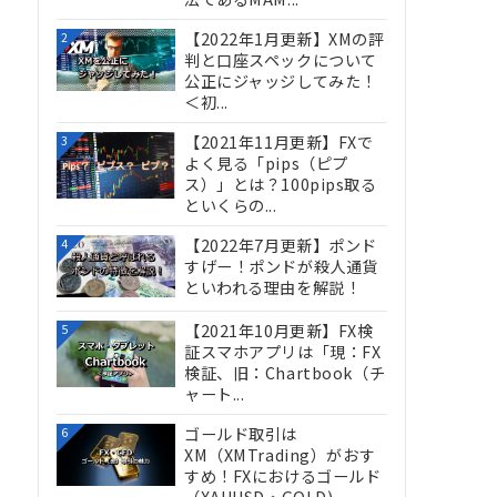
【2022年1月更新】XMの評
2
判と口座スペックについて
公正にジャッジしてみた！
＜初...
【2021年11月更新】FXで
3
よく見る「pips（ピプ
ス）」とは？100pips取る
といくらの...
【2022年7月更新】ポンド
4
すげー！ポンドが殺人通貨
といわれる理由を解説！
【2021年10月更新】FX検
5
証スマホアプリは「現：FX
検証、旧：Chartbook（チ
ャート...
ゴールド取引は
6
XM（XMTrading）がおす
すめ！FXにおけるゴールド