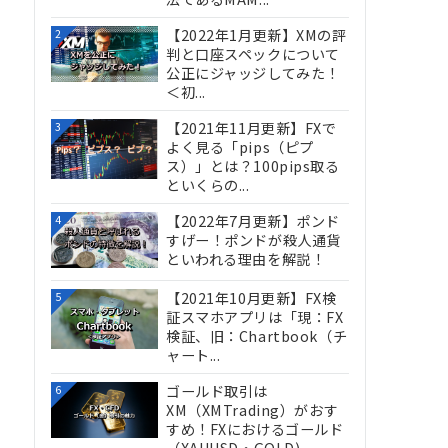
【2022年1月更新】XMの評
2
判と口座スペックについて
公正にジャッジしてみた！
＜初...
【2021年11月更新】FXで
3
よく見る「pips（ピプ
ス）」とは？100pips取る
といくらの...
【2022年7月更新】ポンド
4
すげー！ポンドが殺人通貨
といわれる理由を解説！
【2021年10月更新】FX検
5
証スマホアプリは「現：FX
検証、旧：Chartbook（チ
ャート...
ゴールド取引は
6
XM（XMTrading）がおす
すめ！FXにおけるゴールド