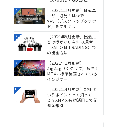
（XAUUSD・GOLD)...
【2022年1月更新】Macユ
7
ーザー必見！Macで
VPS（デスクトップクラウ
ド）を使用す...
【2020年5月更新】出金拒
8
否の噂がない有料FX業者
「XM（XM TRADING）で
の出金方法...
【2022年1月更新】
9
ZigZag（ジグザグ）最高！
MT4に標準装備されている
インジケー...
【2022年4月更新】XMPと
10
いうポイントって知って
る？XMPを有効活用して証
拠金維持...