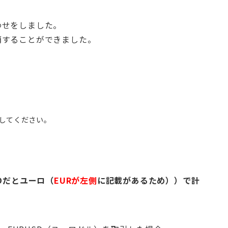
わせをしました。
消することができました。
してください。
SDだとユーロ（
EURが左側
に記載があるため））で計