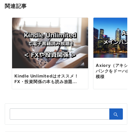
関連記事
ン
Axiory（アキ
バンクをドーハ銀
Kindle Unlimitedはオススメ！
模様
FX・投資関係の本も読み放題...
検
索：