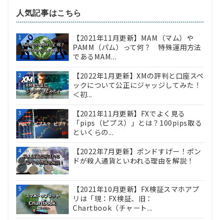
人気記事はこちら
【2021年11月更新】MAM（マム）や
1
PAMM（パム）って何？ 特殊運用方法
であるMAM...
【2022年1月更新】XMの評判と口座スペ
2
ックについて公正にジャッジしてみた！
＜初...
【2021年11月更新】FXでよく見る
3
「pips（ピプス）」とは？100pips取る
といくらの...
【2022年7月更新】ポンドすげー！ポン
4
ドが殺人通貨といわれる理由を解説！
【2021年10月更新】FX検証スマホアプ
5
リは「現：FX検証、旧：
Chartbook（チャート...