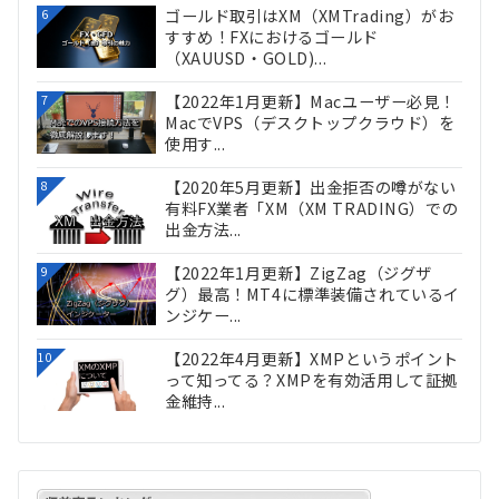
ゴールド取引はXM（XMTrading）がお
6
すすめ！FXにおけるゴールド
（XAUUSD・GOLD)...
【2022年1月更新】Macユーザー必見！
7
MacでVPS（デスクトップクラウド）を
使用す...
【2020年5月更新】出金拒否の噂がない
8
有料FX業者「XM（XM TRADING）での
出金方法...
【2022年1月更新】ZigZag（ジグザ
9
グ）最高！MT4に標準装備されているイ
ンジケー...
【2022年4月更新】XMPというポイント
10
って知ってる？XMPを有効活用して証拠
金維持...