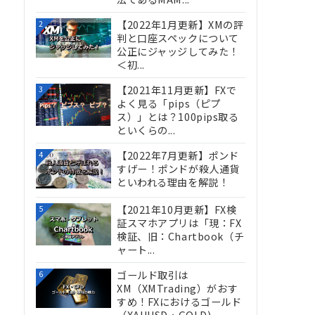
【2022年1月更新】XMの評
2
判と口座スペックについて
公正にジャッジしてみた！
＜初...
【2021年11月更新】FXで
3
よく見る「pips（ピプ
ス）」とは？100pips取る
といくらの...
【2022年7月更新】ポンド
4
すげー！ポンドが殺人通貨
といわれる理由を解説！
【2021年10月更新】FX検
5
証スマホアプリは「現：FX
検証、旧：Chartbook（チ
ャート...
ゴールド取引は
6
XM（XMTrading）がおす
すめ！FXにおけるゴールド