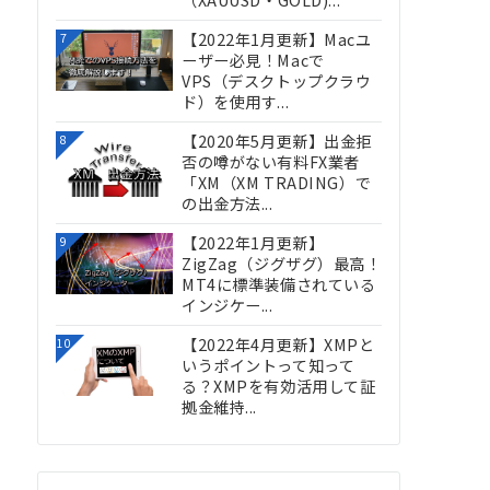
（XAUUSD・GOLD)...
【2022年1月更新】Macユ
7
ーザー必見！Macで
VPS（デスクトップクラウ
ド）を使用す...
【2020年5月更新】出金拒
8
否の噂がない有料FX業者
「XM（XM TRADING）で
の出金方法...
【2022年1月更新】
9
ZigZag（ジグザグ）最高！
MT4に標準装備されている
インジケー...
【2022年4月更新】XMPと
10
いうポイントって知って
る？XMPを有効活用して証
拠金維持...