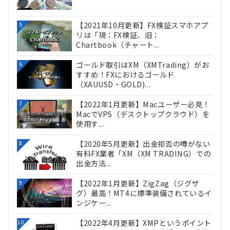
【2021年10月更新】FX検証スマホアプ
5
リは「現：FX検証、旧：
Chartbook（チャート...
ゴールド取引はXM（XMTrading）がお
6
すすめ！FXにおけるゴールド
（XAUUSD・GOLD)...
【2022年1月更新】Macユーザー必見！
7
MacでVPS（デスクトップクラウド）を
使用す...
【2020年5月更新】出金拒否の噂がない
8
有料FX業者「XM（XM TRADING）での
出金方法...
【2022年1月更新】ZigZag（ジグザ
9
グ）最高！MT4に標準装備されているイ
ンジケー...
【2022年4月更新】XMPというポイント
10