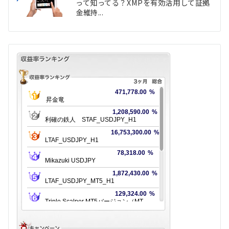
って知ってる？XMPを有効活用して証拠
金維持...