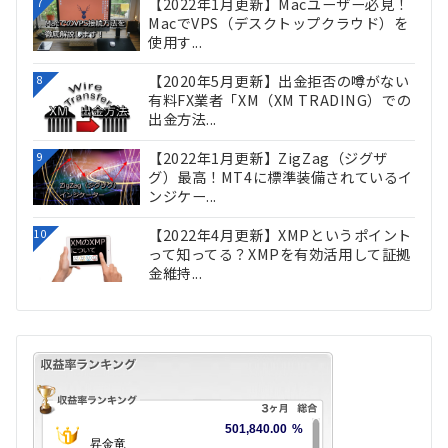
【2022年1月更新】Macユーザー必見！
7
MacでVPS（デスクトップクラウド）を
使用す...
【2020年5月更新】出金拒否の噂がない
8
有料FX業者「XM（XM TRADING）での
出金方法...
【2022年1月更新】ZigZag（ジグザ
9
グ）最高！MT4に標準装備されているイ
ンジケー...
【2022年4月更新】XMPというポイント
10
って知ってる？XMPを有効活用して証拠
金維持...