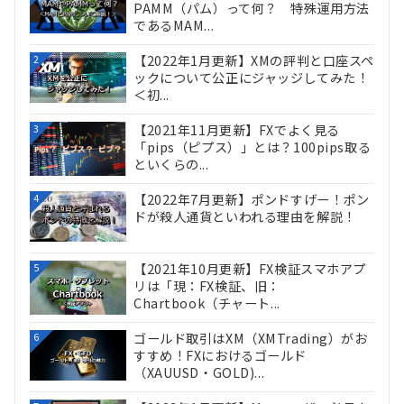
PAMM（パム）って何？ 特殊運用方法
であるMAM...
【2022年1月更新】XMの評判と口座スペ
2
ックについて公正にジャッジしてみた！
＜初...
【2021年11月更新】FXでよく見る
3
「pips（ピプス）」とは？100pips取る
といくらの...
【2022年7月更新】ポンドすげー！ポン
4
ドが殺人通貨といわれる理由を解説！
【2021年10月更新】FX検証スマホアプ
5
リは「現：FX検証、旧：
Chartbook（チャート...
ゴールド取引はXM（XMTrading）がお
6
すすめ！FXにおけるゴールド
（XAUUSD・GOLD)...