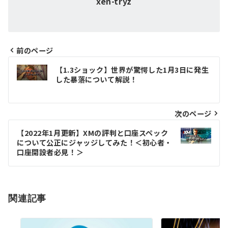
xen-tryz
前のページ
投
【1.3ショック】世界が驚愕した1月3日に発生
した暴落について解説！
稿
ナ
次のページ
ビ
ゲ
【2022年1月更新】XMの評判と口座スペック
について公正にジャッジしてみた！＜初心者・
ー
口座開設者必見！＞
シ
ョ
関連記事
ン