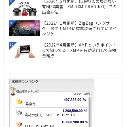
【2020年5月更新】出金拒否の噂がない
8
有料FX業者「XM（XM TRADING）での
出金方法...
【2022年1月更新】ZigZag（ジグザ
9
グ）最高！MT4に標準装備されているイ
ンジケー...
【2022年4月更新】XMPというポイント
10
って知ってる？XMPを有効活用して証拠
金維持...