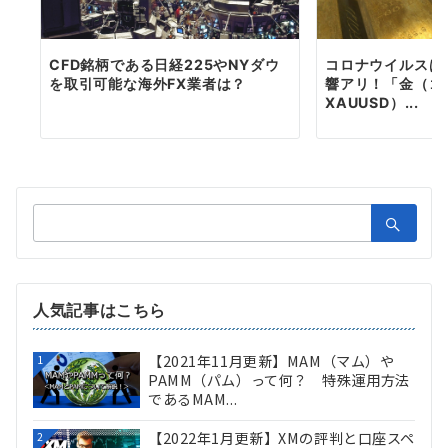
CFD銘柄である日経225やNYダウ
コロナウイルスは
を取引可能な海外FX業者は？
響アリ！「金（ゴ
XAUUSD）...
検
索：
人気記事はこちら
【2021年11月更新】MAM（マム）や
1
PAMM（パム）って何？ 特殊運用方法
であるMAM...
【2022年1月更新】XMの評判と口座スペ
2