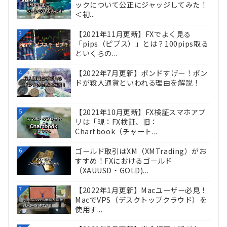
ックについて公正にジャッジしてみた！
＜初...
【2021年11月更新】FXでよく見る
3
「pips（ピプス）」とは？100pips取る
といくらの...
【2022年7月更新】ポンドすげー！ポン
4
ドが殺人通貨といわれる理由を解説！
【2021年10月更新】FX検証スマホアプ
5
リは「現：FX検証、旧：
Chartbook（チャート...
ゴールド取引はXM（XMTrading）がお
6
すすめ！FXにおけるゴールド
（XAUUSD・GOLD)...
【2022年1月更新】Macユーザー必見！
7
MacでVPS（デスクトップクラウド）を
使用す...