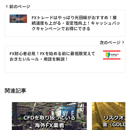
前のページ
投
FXトレードはやっぱり光回線がおすすめ！接
続速度も上がる・安定性向上！キャッシュバッ
稿
クキャンペーンでお得にできる
ナ
次のページ
ビ
ゲ
FX初心者必見！FXを始める前に最低限覚えて
おきたいルール・用語を解説！
ー
シ
ョ
関連記事
ン