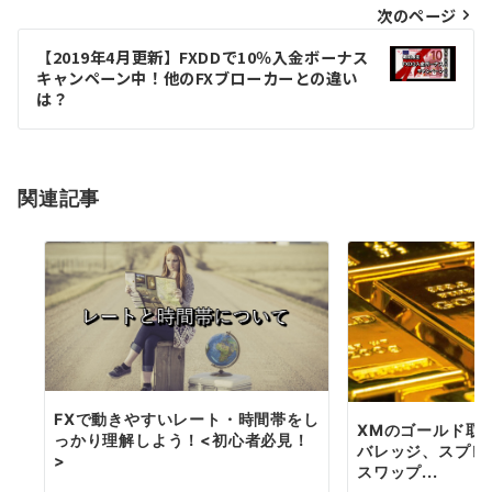
次のページ
ビ
ゲ
【2019年4月更新】FXDDで10％入金ボーナス
キャンペーン中！他のFXブローカーとの違い
ー
は？
シ
ョ
関連記事
ン
FXで動きやすいレート・時間帯をし
XMのゴールド取
っかり理解しよう！<初心者必見！
バレッジ、スプレ
>
スワップ...