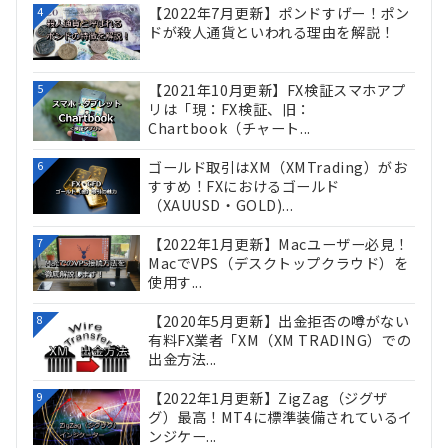
【2022年7月更新】ポンドすげー！ポン
4
ドが殺人通貨といわれる理由を解説！
【2021年10月更新】FX検証スマホアプ
5
リは「現：FX検証、旧：
Chartbook（チャート...
ゴールド取引はXM（XMTrading）がお
6
すすめ！FXにおけるゴールド
（XAUUSD・GOLD)...
【2022年1月更新】Macユーザー必見！
7
MacでVPS（デスクトップクラウド）を
使用す...
【2020年5月更新】出金拒否の噂がない
8
有料FX業者「XM（XM TRADING）での
出金方法...
【2022年1月更新】ZigZag（ジグザ
9
グ）最高！MT4に標準装備されているイ
ンジケー...