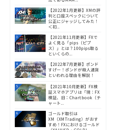
【2022年1月更新】XMの評
2
判と口座スペックについて
公正にジャッジしてみた！
＜初...
【2021年11月更新】FXで
3
よく見る「pips（ピプ
ス）」とは？100pips取る
といくらの...
【2022年7月更新】ポンド
4
すげー！ポンドが殺人通貨
といわれる理由を解説！
【2021年10月更新】FX検
5
証スマホアプリは「現：FX
検証、旧：Chartbook（チ
ャート...
ゴールド取引は
6
XM（XMTrading）がおす
すめ！FXにおけるゴールド