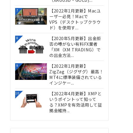
（XAUUSD・GOLD)...
【2022年1月更新】Macユ
7
ーザー必見！Macで
VPS（デスクトップクラウ
ド）を使用す...
【2020年5月更新】出金拒
8
否の噂がない有料FX業者
「XM（XM TRADING）で
の出金方法...
【2022年1月更新】
9
ZigZag（ジグザグ）最高！
MT4に標準装備されている
インジケー...
【2022年4月更新】XMPと
10
いうポイントって知って
る？XMPを有効活用して証
拠金維持...